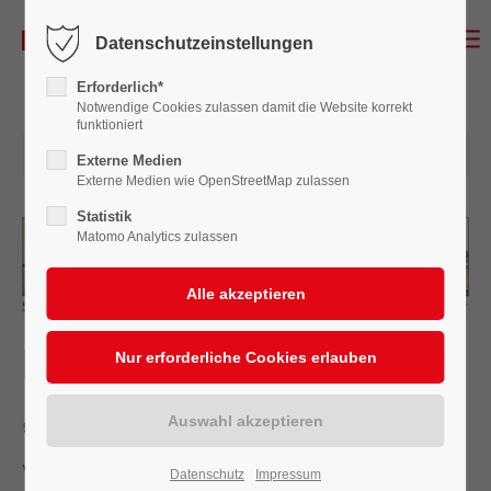
Datenschutzeinstellungen
Erforderlich*
Notwendige Cookies zulassen damit die Website korrekt
funktioniert
02.07.2018 14:27
Externe Medien
Externe Medien wie OpenStreetMap zulassen
Statistik
Matomo Analytics zulassen
Puppenarmee lernt:
„Theater ist Teamsport“
Von unserem Redaktionsmitglied
Datenschutz
Impressum