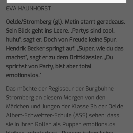
EVA HAUNHORST
Oelde/Stromberg (gl). Metin starrt geradeaus.
Sein Blick geht ins Leere. „Partys sind cool,
huhu“, sagt er. Doch von Freude keine Spur.
Hendrik Becker springt auf. „Super, wie du das
machst“, sagt er zu dem Drittklässler. „Du
sprichst von Party, bist aber total
emotionslos.“
Das möchte der Regisseur der Burgbühne
Stromberg an diesem Morgen von den
Mädchen und Jungen der Klasse 3b der Oelde
Albert-Schweitzer-Schule (ASS) sehen: dass
sie in ihren Rollen als Puppen emotionslos