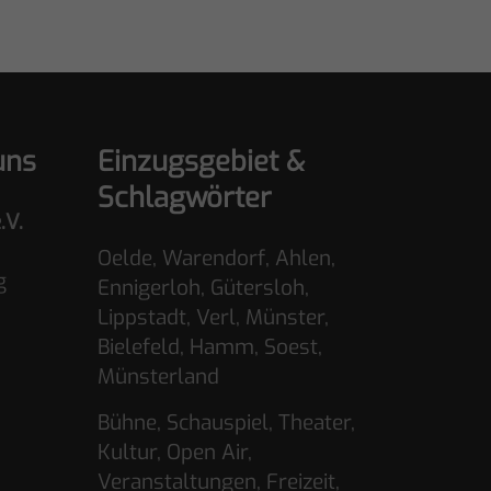
uns
Einzugsgebiet &
Schlagwörter
.V.
Oelde, Warendorf, Ahlen,
g
Ennigerloh, Gütersloh,
Lippstadt, Verl, Münster,
Bielefeld, Hamm, Soest,
Münsterland
Bühne, Schauspiel, Theater,
Kultur, Open Air,
Veranstaltungen, Freizeit,